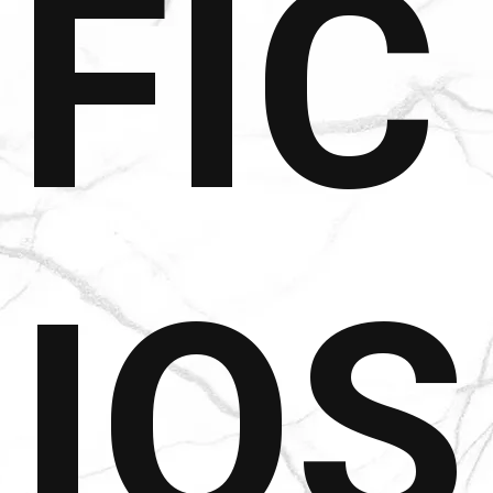
FÍC
IOS