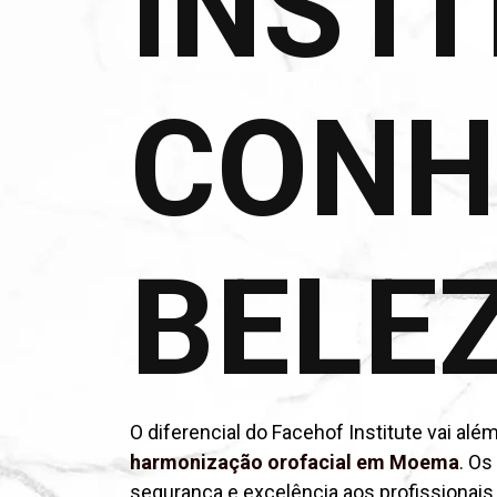
INSTI
CONH
BELE
O diferencial do Facehof Institute vai al
harmonização orofacial em Moema
. Os
segurança e excelência aos profissionais