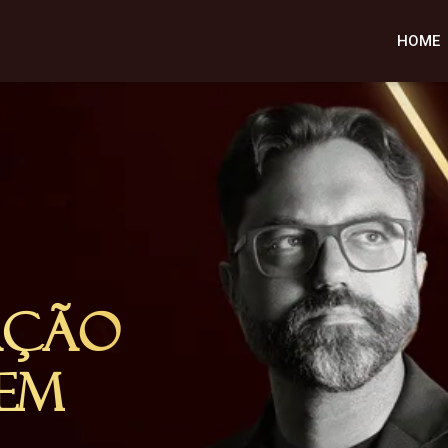
HOME
ação
em