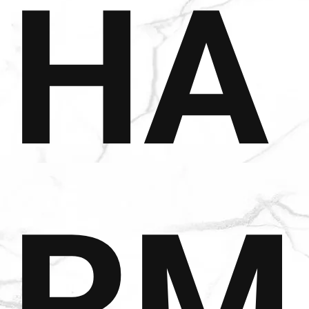
HA
RM