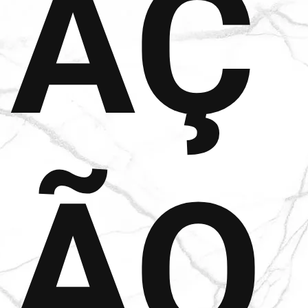
AÇ
ÃO